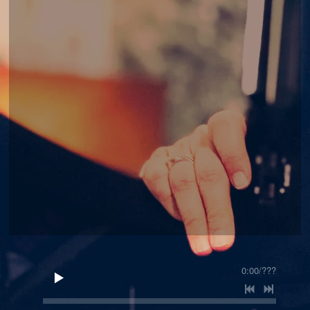
0:00
/
???